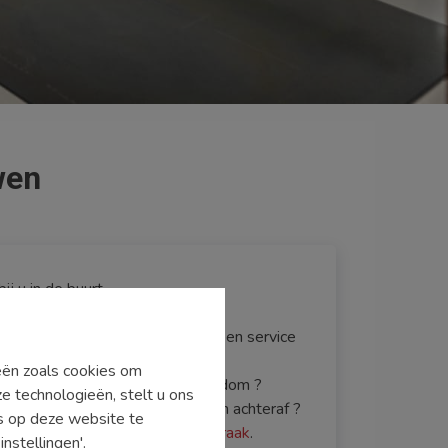
wen
j u in de buurt.
p jarenlange ervaring in de
verhuurders kunnen rekenen op een service
ieën zoals cookies om
verkoop of verhuur van uw eigendom ?
e technologieën, stelt u ons
 een huis huren zonder kopzorgen achteraf ?
's op deze website te
f
neem contact op voor een afspraak
.
nstellingen'.