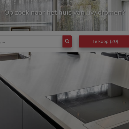
Op zoek naar het huis van uw dromen?
Te koop
(20)