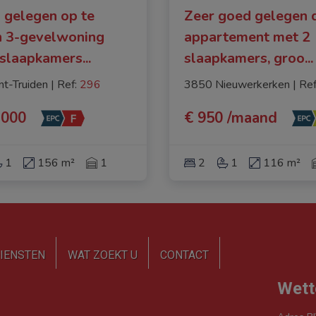
 gelegen op te
Zeer goed gelegen 
n 3-gevelwoning
appartement met 2
 slaapkamers
...
slaapkamers, groo
...
nt-Truiden
|
Ref
: 
296
3850 Nieuwerkerken
|
Re
.000
€ 950 /maand
1
156 m²
1
2
1
116 m²
IENSTEN
WAT ZOEKT U
CONTACT
Wett