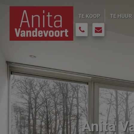
Navigated to Anita Vandevoort Vastgoedmakelaar
TE KOOP
TE HUUR
Anita V