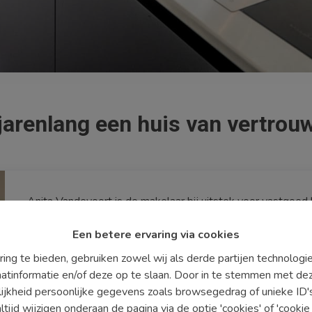
 jarenlang een huis van vertrou
Anita Vandevoort is de makelaar bij uitstek voor vastgoed bi
Anita staat garant voor een persoonlijke aanpak gesteund o
Een betere ervaring via cookies
vastgoedwereld. Zowel kopers en verkopers, huurders en 
op maat.
ing te bieden, gebruiken zowel wij als derde partijen technolog
U bent eigenaar en u verwacht een gepaste aanpak bij de 
aatinformatie en/of deze op te slaan. Door in te stemmen met dez
U wilt uw droomwoning kopen in alle vertrouwen. Of u wilt
lijkheid persoonlijke gegevens zoals browsegedrag of unieke ID
Kom eens langs tijdens de openingsuren van het kantoor o
ijd wijzigen onderaan de pagina via de optie 'cookies' of 'cookie i