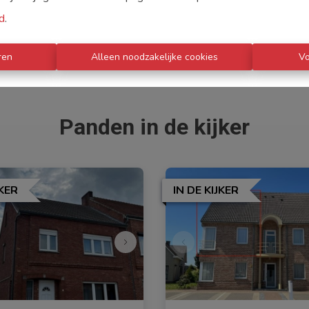
Ik maak graag tijd voor u !
d
.
ren
Alleen noodzakelijke cookies
V
Panden in de kijker
JKER
IN DE KIJKER