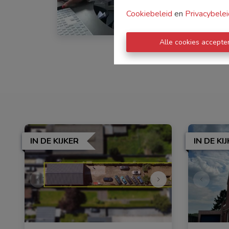
Cookiebeleid
en
Privacybelei
Alle cookies accepte
IN DE KIJKER
IN DE KI