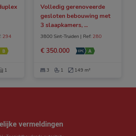
duplex
Volledig gerenoveerde
gesloten bebouwing met
3 slaapkamers,
...
f
: 
294
3800 Sint-Truiden
|
Ref
: 
280
€ 350.000
1
3
1
149 m²
elijke vermeldingen