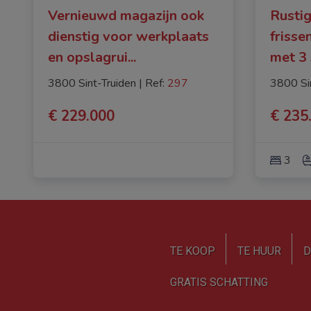
Vernieuwd magazijn ook
Rustig
dienstig voor werkplaats
frisse
en opslagrui
...
met 3
3800 Sint-Truiden
|
Ref
: 
297
3800 Si
€ 229.000
€ 235
3
TE KOOP
TE HUUR
D
GRATIS SCHATTING